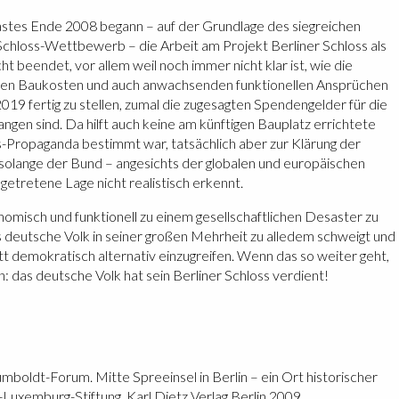
stes Ende 2008 begann – auf der Grundlage des siegreichen
Schloss-Wettbewerb – die Arbeit am Projekt Berliner Schloss als
t beendet, vor allem weil noch immer nicht klar ist, wie die
nden Baukosten und auch anwachsenden funktionellen Ansprüchen
019 fertig zu stellen, zumal die zugesagten Spendengelder für die
angen sind. Da hilft auch keine am künftigen Bauplatz errichtete
s-Propaganda bestimmt war, tatsächlich aber zur Klärung der
 solange der Bund – angesichts der globalen und europäischen
ngetretene Lage nicht realistisch erkennt.
omisch und funktionell zu einem gesellschaftlichen Desaster zu
 deutsche Volk in seiner großen Mehrheit zu alledem schweigt und
tt demokratisch alternativ einzugreifen. Wenn das so weiter geht,
 das deutsche Volk hat sein Berliner Schloss verdient!
mboldt-Forum. Mitte Spreeinsel in Berlin – ein Ort historischer
-Luxemburg-Stiftung. Karl Dietz Verlag Berlin 2009