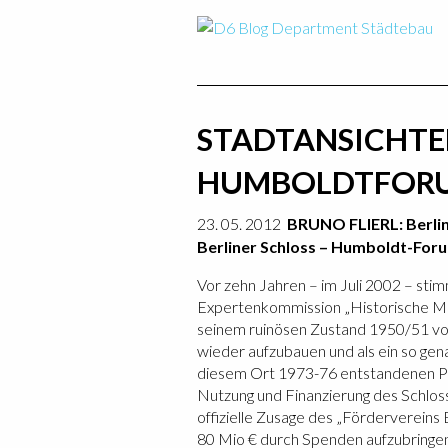
STADTANSICHTEN
HUMBOLDTFOR
23. 05. 2012
BRUNO FLIERL: Berli
Berliner Schloss – Humboldt-For
Vor zehn Jahren – im Juli 2002 – st
Expertenkommission „Historische Mitt
seinem ruinösen Zustand 1950/51 vo
wieder aufzubauen und als ein so g
diesem Ort 1973-76 entstandenen Pa
Nutzung und Finanzierung des Schlos
offizielle Zusage des „Fördervereins 
80 Mio € durch Spenden aufzubringen