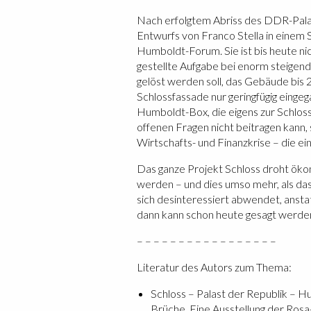
Nach erfolgtem Abriss des DDR-Pala
Entwurfs von Franco Stella in einem 
Humboldt-Forum. Sie ist bis heute nich
gestellte Aufgabe bei enorm steige
gelöst werden soll, das Gebäude bis 2
Schlossfassade nur geringfügig eingeg
Humboldt-Box, die eigens zur Schlos
offenen Fragen nicht beitragen kann,
Wirtschafts- und Finanzkrise – die ei
Das ganze Projekt Schloss droht ökon
werden – und dies umso mehr, als das
sich desinteressiert abwendet, ansta
dann kann schon heute gesagt werden:
– – – – – – – – – – – – – – – – –
Literatur des Autors zum Thema:
Schloss – Palast der Republik – Hu
Brüche. Eine Ausstellung der Rosa