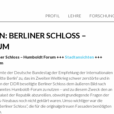
PROFIL
LEHRE
FORSCHUN
: BERLINER SCHLOSS –
UM
ner Schloss – Humboldt Forum +++
Stadtansichten
+++
um
immte der Deutsche Bundestag der Empfehlung der Internationalen
e Berlin“ zu, das im Zweiten Weltkrieg schwer zerstörte und in
n der DDR beseitigte Berliner Schloss dem äußeren Bild nach
enanntes Humboldt-Forum zu nutzen – und zu diesem Zweck den an
last der Republik abzureißen, obwohl grundlegende Fragen der
s-Neubaus noch nicht geklärt waren. Umso wichtiger war die
Berliner Schloss“, die für die originalgetreuen Fassaden benötigten
.